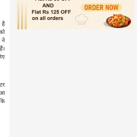
 है
 को
ने
ैं।
लिए
्टर
ं आ
 कि