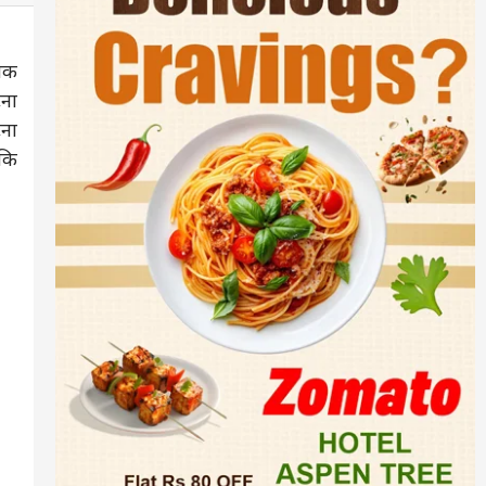
ेक
टना
टना
बकि