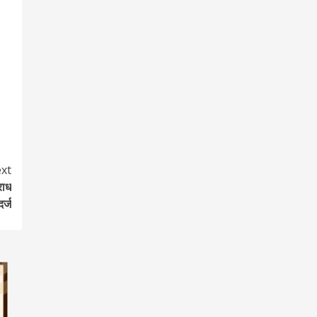
xt
राध
दर्ज