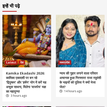
इन्हें भी पढ़े
Latest
देश
मध्यप्रदेश
Kamika Ekadashi 2026:
न्याय की गुहार लगाने वाला परिवार
कामिका एकादशी पर बन रहे
अचानक हुआ गिरफ्तार! राजा रघुवंशी
‘द्विपुष्कर’ और ‘हर्षण’ योग में करें यह
के भाइयों को पुलिस ने क्यों भेजा
अचूक साधना, मिलेगा ‘वाजपेय’ यज्ञ
जेल?
का महापुण्य!
14 hours ago
3 hours ago