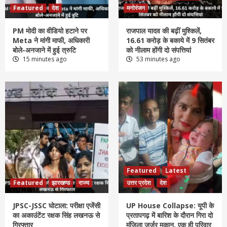
Featured
देश
मनोरंजन
PM मोदी का वीडियो हटाने पर
राजपाल यादव की बढ़ीं मुश्किलें,
Meta ने मांगी माफी, अधिकारी
16.61 करोड़ के बकाये में 9 सितंबर
बोले-अनजाने में हुई त्रुटि
को नीलाम होंगी दो संपत्तियां
15 minutes ago
53 minutes ago
Featured
Latest
Featured
झारखण्ड
राज्य
उत्तर प्रदेश
देश
JPSC-JSSC घोटाला: परीक्षा एजेंसी
UP House Collapse: यूपी के
का अकाउंटेंट रक्षक सिंह लखनऊ से
प्रतापगढ़ में बारिश के दौरान गिरा दो
गिरफ्तार
मंजिला जर्जर मकान, एक ही परिवार