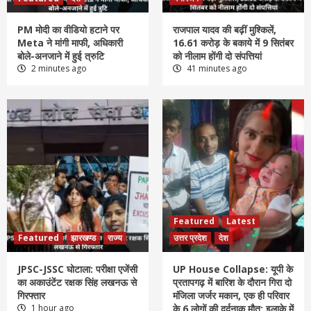
PM मोदी का वीडियो हटाने पर
राजपाल यादव की बढ़ीं मुश्किलें,
Meta ने मांगी माफी, अधिकारी
16.61 करोड़ के बकाये में 9 सितंबर
बोले-अनजाने में हुई त्रुटि
को नीलाम होंगी दो संपत्तियां
2 minutes ago
41 minutes ago
Featured
Latest
Featured
झारखण्ड
राज्य
उत्तर प्रदेश
देश
JPSC-JSSC घोटाला: परीक्षा एजेंसी
UP House Collapse: यूपी के
का अकाउंटेंट रक्षक सिंह लखनऊ से
प्रतापगढ़ में बारिश के दौरान गिरा दो
गिरफ्तार
मंजिला जर्जर मकान, एक ही परिवार
1 hour ago
के 6 लोगों की दर्दनाक मौत; इलाके में