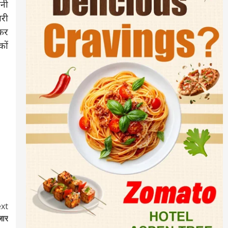
ानी
भरी
ेकर
कों
xt
ाजार