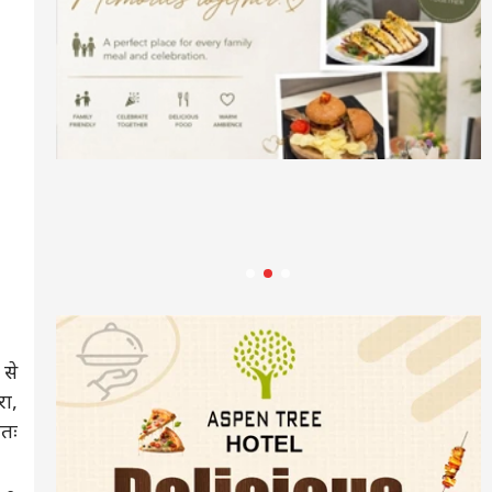
 से
रा,
तः