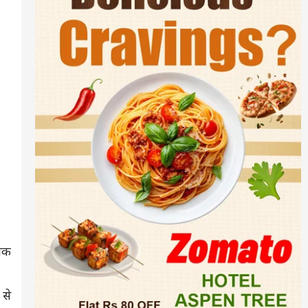
 तक
 से