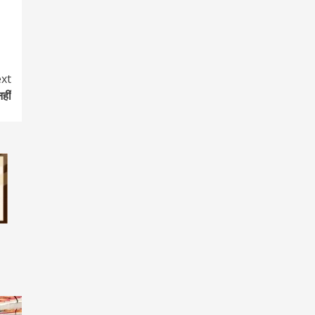
xt
नहीं