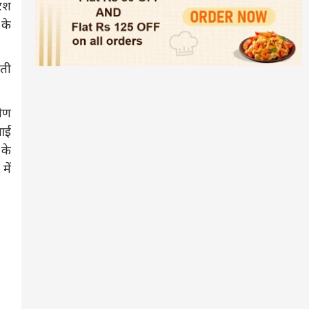
रिश
 के
कती
मीण
ुआई
 के
में