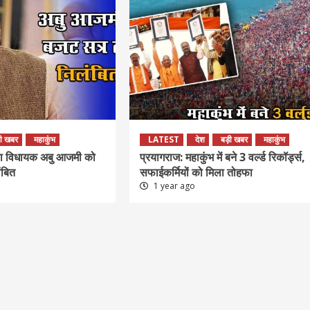
ी खबर
महाकुंभ
LATEST
देश
बड़ी खबर
महाकुंभ
पा विधायक अबु आजमी को
प्रयागराज: महाकुंभ में बने 3 वर्ल्ड रिकॉर्ड्स,
ंबित
सफाईकर्मियों को मिला तोहफा
1 year ago