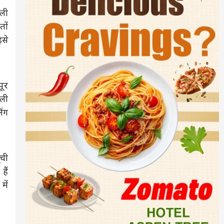
िली
तों
से
पूर
ाली
िंग
ूची
हैं
ें