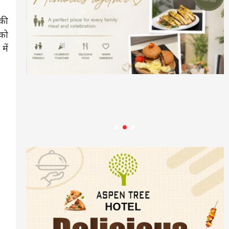
 की
 को
में