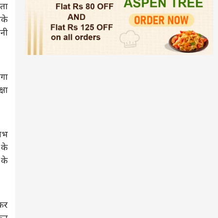
कता
पके
ानी
लगा
्षा
लाभ
के
 के
 कर
किन