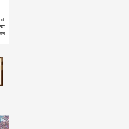
xt
्था
जाम