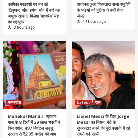
कामिका एकादशी पर बन रहे
अचानक हुआ गिरफ्तार! राजा रघुवंशी
‘द्विपुष्कर’ और ‘हर्षण’ योग में करें यह
के भाइयों को पुलिस ने क्यों भेजा
अचूक साधना, मिलेगा ‘वाजपेय’ यज्ञ
जेल?
का महापुण्य!
14 hours ago
3 hours ago
मध्यप्रदेश
Latest
खेल
Mahakal Mandir: श्रावण
Lionel Messi के पिता Jorge
मास के 8 दिनों में 29 लाख भक्तों ने
Messi का निधन, बेटे के
किए दर्शन, 497 क्विंटल लड्डू
सुपरस्टार बनने की पूरी कहानी में रहे
प्रसाद से ₹2.35 करोड़ की आय
सबसे बड़े साथी