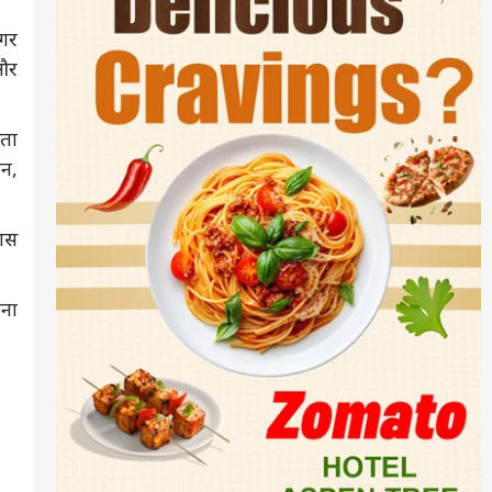
गर
 और
हता
सन,
खास
बना