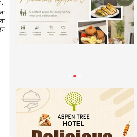
ोग
़ता
रता
ाहत