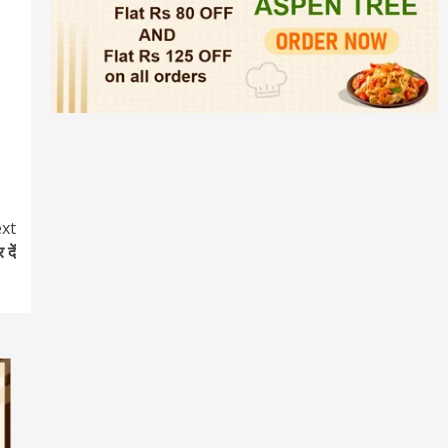
xt
दें