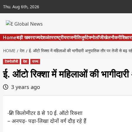
Skip
Thu. Aug 6th, 2026
to
content
Home
बड़ी खबर
राज्य
देश
अंतरराष्ट्रीय
राजनीति
जुर्म
टेक्नोलॉजी
खेल
नौकरी
शिक्षा
र
HOME
देश
ई. ऑटो रिक्शा में महिलाओं की भागीदारी अनुपातिक तौर पर तेजी से बढ़ र
टेक्नोलॉजी
देश
राज्य
ई. ऑटो रिक्शा में महिलाओं की भागीदारी
3 years ago
-प्रति किलोमीटर 8 से 10 ई. ऑटो रिक्शा
– अनपढ़- पढ़ा-लिखा दोनों वर्ग दौड़ रहे हैं