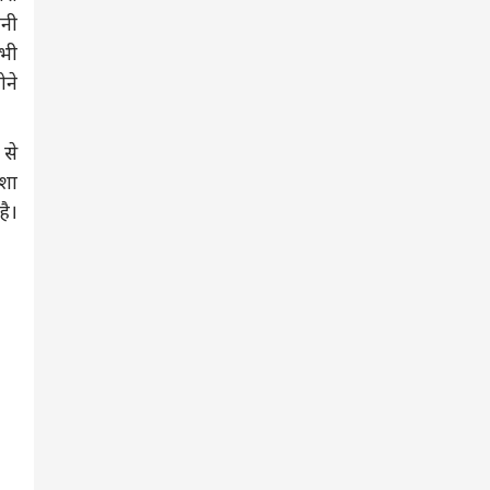
रनी
भी
ोने
 से
्शा
है।