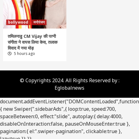
bollywood
मनोरंजन
तमिलनाडु CM Vijay की पत्नी
संगीता ने वापस लिया केस, तलाक
विवाद में नया मोड़
5 hours ago
© Copyrights 2024. All Rights Reserved by :
Eglobalnews
document.addEventListener("DOMContentLoaded",function
{ new Swiper(".sidebarAds",{ loop:true, speed:700,
spaceBetween:0, effect:"slide", autoplay:{ delay:4000,
disableOnInteraction:false, pauseOnMouseEnter:true },
pagination:{ el:".swiper-pagination", clickable:true },
lazy:true }); });