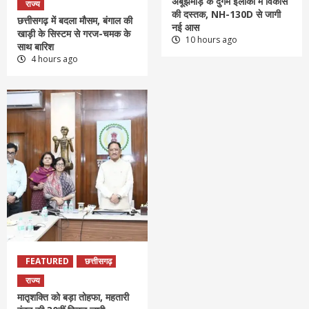
अबूझमाड़ के दुर्गम इलाकों में विकास
राज्य
की दस्तक, NH-130D से जागी
छत्तीसगढ़ में बदला मौसम, बंगाल की
नई आस
खाड़ी के सिस्टम से गरज-चमक के
10 hours ago
साथ बारिश
4 hours ago
FEATURED
छत्तीसगढ़
राज्य
मातृशक्ति को बड़ा तोहफा, महतारी