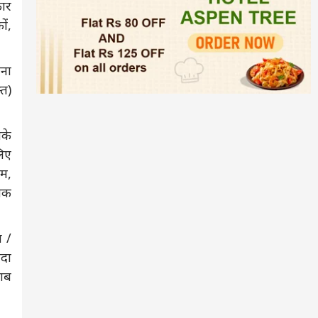
कार
ों,
रना
्त)
नके
लिए
यम,
निक
 /
ादा
वाब