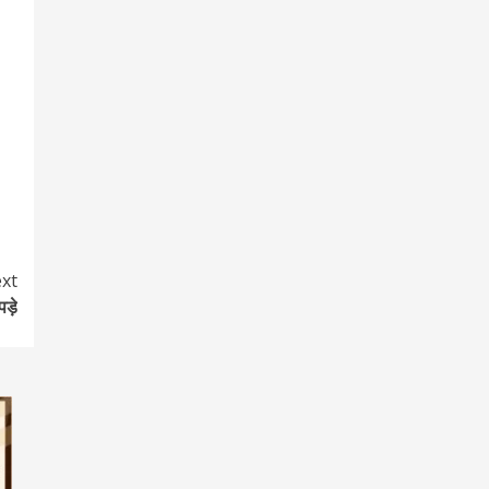
xt
ड़े