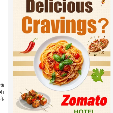
 के
े।
 के