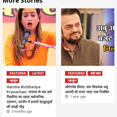
More Stories
FEATURED
LATEST
FEATURED
बड़ी खबर
महाकुंभ
महाकुंभ
Harsha Richhariya
औरंगजेब विवाद: सपा विधायक अबु
Pravachan: सन्यास के बाद हर्षा
आजमी को बजट सत्र तक निलंबित
रिछारिया का पहला सार्वजनिक
1 year ago
प्रवचन, उज्जैन में हजारों श्रद्धालुओं
की उमड़ी भीड़
3 months ago