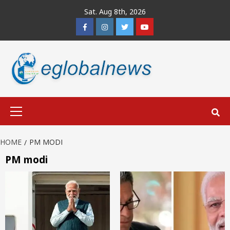
Skip
Sat. Aug 8th, 2026
to
Facebook
Instagram
Twitter
Youtube
content
Primary
Menu
HOME
PM MODI
PM modi