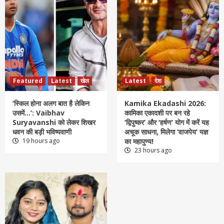
Featured
Latest
खेल
Latest
देश
‘स्किल होना अलग बात है लेकिन
Kamika Ekadashi 2026:
उसमें…’: Vaibhav
कामिका एकादशी पर बन रहे
Suryavanshi को लेकर शिखर
‘द्विपुष्कर’ और ‘हर्षण’ योग में करें यह
धवन की बड़ी भविष्यवाणी
अचूक साधना, मिलेगा ‘वाजपेय’ यज्ञ
19 hours ago
का महापुण्य!
23 hours ago