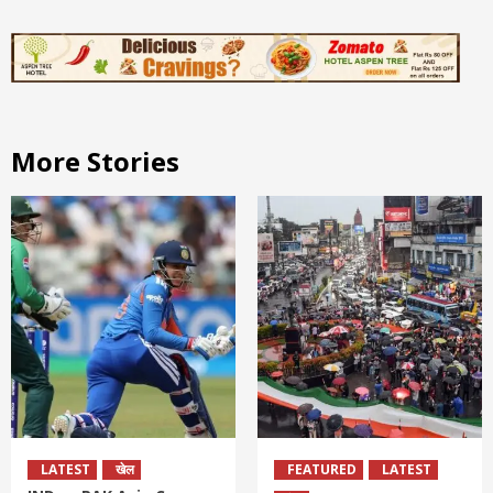
More Stories
LATEST
खेल
FEATURED
LATEST