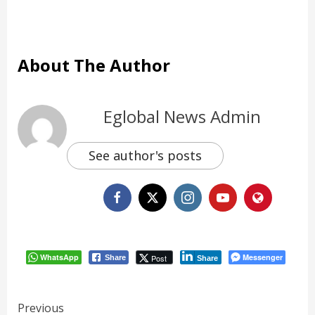
About The Author
Eglobal News Admin
See author's posts
WhatsApp
Messenger
Post
Share
Share
Continue
Previous