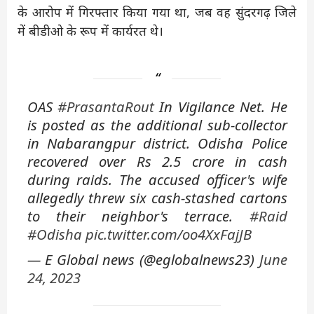
के आरोप में गिरफ्तार किया गया था, जब वह सुंदरगढ़ जिले
में बीडीओ के रूप में कार्यरत थे।
OAS
#PrasantaRout
In Vigilance Net. He
is posted as the additional sub-collector
in Nabarangpur district. Odisha Police
recovered over Rs 2.5 crore in cash
during raids. The accused officer's wife
allegedly threw six cash-stashed cartons
to their neighbor's terrace.
#Raid
#Odisha
pic.twitter.com/oo4XxFajJB
— E Global news (@eglobalnews23)
June
24, 2023