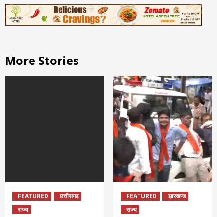
More Stories
FEATURED
छत्तीसगढ़
FEATURED
झारखण्ड
राज्य
राज्य