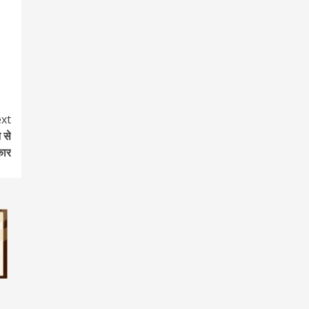
xt
 से
कार