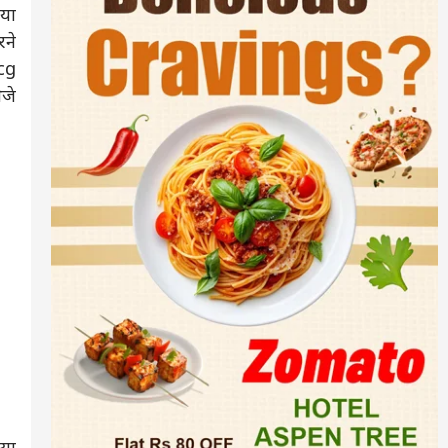
 या
रने
(cg
ेजे
या