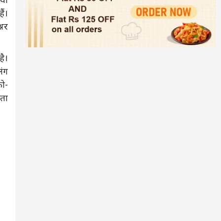
ैं।
्नर
है।
ंग
को-
रता