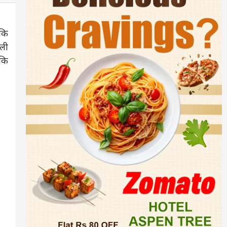
बकि
ाली
 कि