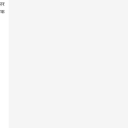
 पर
िक