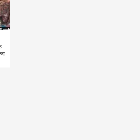
क
वजा