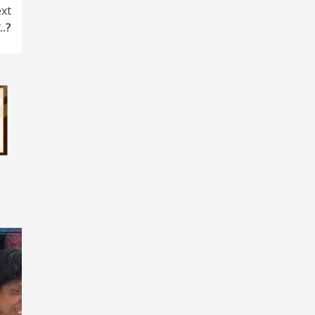
xt
..?