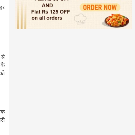
शहर
 से
 के
 को
ापक
ारी