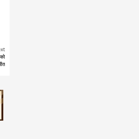
xt
 को
मौत