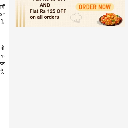
में
er
 के
ेजी
खिक
ल्फ
है,