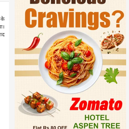
के
था।
ाद