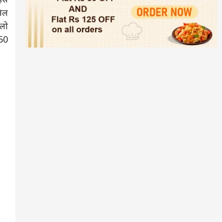
मिल
िलो
250