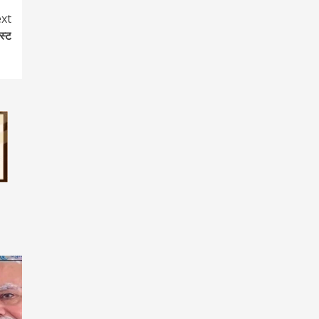
xt
िस्ट