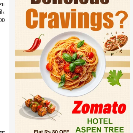
ाथा
 और
100
 इस