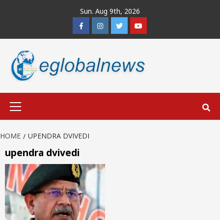
Skip
Sun. Aug 9th, 2026
to
Facebook
Instagram
Twitter
Youtube
content
Primary
Menu
HOME
UPENDRA DVIVEDI
upendra dvivedi