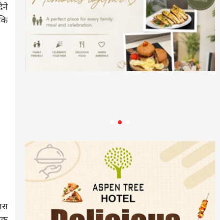
ेने
 कि
कास
 एक