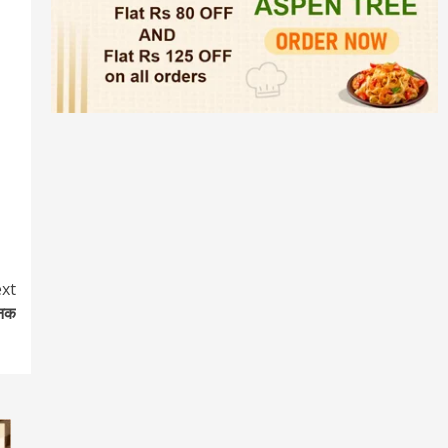
xt
ौनक