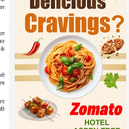
्वर
पता
 कर
 के
 जो
ालच
ुपए
 की