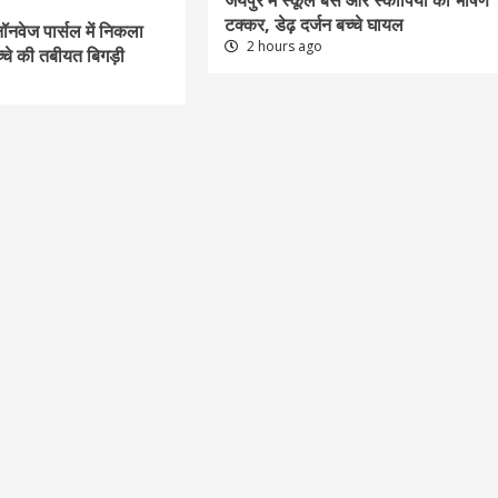
जयपुर में स्कूल बस और स्कॉर्पियो की भीषण
टक्कर, डेढ़ दर्जन बच्चे घायल
ॉनवेज पार्सल में निकला
2 hours ago
च्चे की तबीयत बिगड़ी