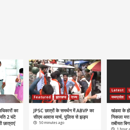
Latest
Featured
झारखण्ड
राज्य
मध्यप्रदेश
र
धिकारों का
JPSC छात्रों के समर्थन में ABVP का
खंडवा के हो
मति 2 घंटे
सीएम आवास मार्च, पुलिस से झड़प
निकला मरा च
ली छात्राएं
50 minutes ago
तबीयत बिगड
1 hour 