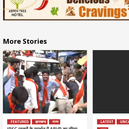
More Stories
FEATURED
झारखण्ड
राज्य
LATEST
UNC